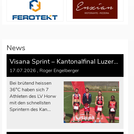
News
Visana Sprint – Kantonalfinal Luzern vom 27. Juni 2026
17.07.2026
, Roger Engelberger
Bei brütend heissen
36°C haben sich 7
Athleten des LV Horw
mit den schnellsten
Sprintern des Kan...