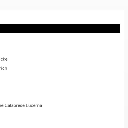
ücke
rich
ne Calabrese Lucerna