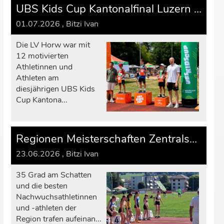
UBS Kids Cup Kantonalfinal Luzern – Sonntag, 28. Juni 2026
01.07.2026
, Bitzi Ivan
Die LV Horw war mit
12 motivierten
Athletinnen und
Athleten am
diesjährigen UBS Kids
Cup Kantona...
Regionen Meisterschaften Zentralschweiz Zofingen - 20.+ 21. Juni 2026
23.06.2026
, Bitzi Ivan
35 Grad am Schatten
und die besten
Nachwuchsathletinnen
und -athleten der
Region trafen aufeinan...